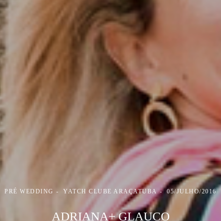
PRÉ WEDDING
YATCH CLUBE ARAÇATUBA
05/JULHO/2016
ADRIANA+ GLAUCO