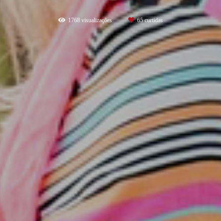
1768
visualizações
65
curtidas