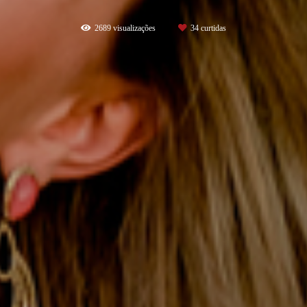
2689
visualizações
34
curtidas