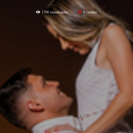
1790
visualizações
0
curtidas