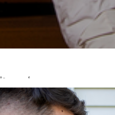
o ..
Sandy Cubas
e
Mateus Augusto Turrati