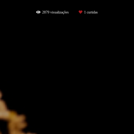
2879
visualizações
1
curtidas